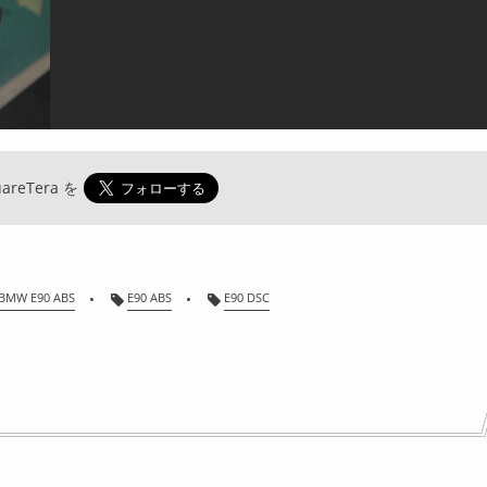
areTera
を
BMW E90 ABS
E90 ABS
E90 DSC