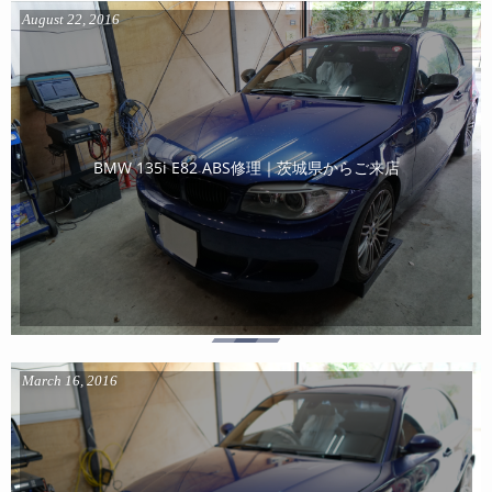
August
22
,
2016
BMW 135i E82 ABS修理｜茨城県からご来店
March
16
,
2016