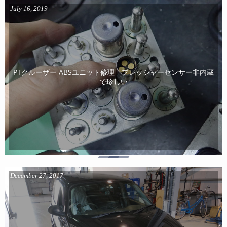
July
16
,
2019
PTクルーザー ABSユニット修理 プレッシャーセンサー非内蔵
で珍しい
December
27
,
2017