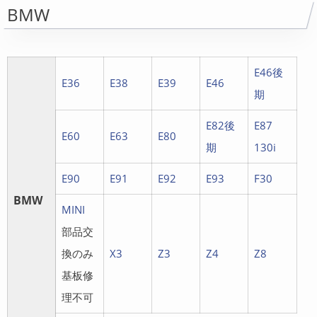
BMW
E46後
E36
E38
E39
E46
期
E82後
E87
E60
E63
E80
期
130i
E90
E91
E92
E93
F30
BMW
MINI
部品交
換のみ
X3
Z3
Z4
Z8
基板修
理不可