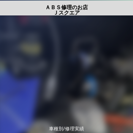
ＡＢＳ修理のお店
Ｊスクエア
車種別/修理実績