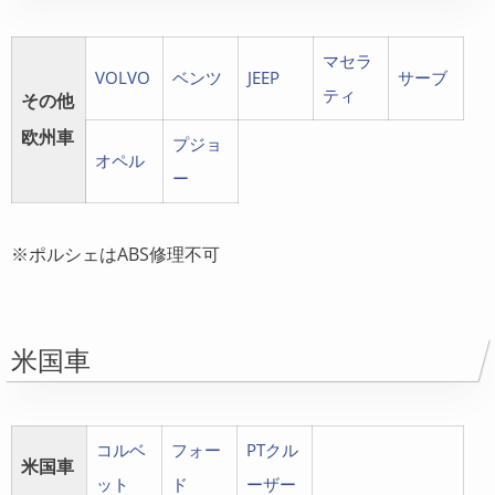
マセラ
VOLVO
ベンツ
JEEP
サーブ
ティ
その他
欧州車
プジョ
オペル
ー
※ポルシェはABS修理不可
米国車
コルベ
フォー
PTクル
米国車
ット
ド
ーザー