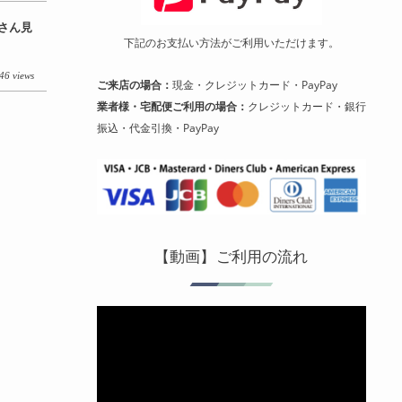
ーさん見
下記のお支払い方法がご利用いただけます。
46 views
ご来店の場合：
現金・クレジットカード・PayPay
業者様・宅配便ご利用の場合：
クレジットカード・銀行
振込・代金引換・PayPay
【動画】ご利用の流れ
動
画
プ
レ
ー