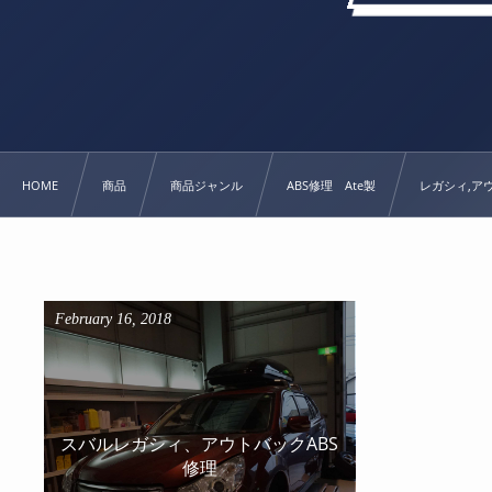
HOME
商品
商品ジャンル
ABS修理 Ate製
レガシィ,ア
February
16
,
2018
スバルレガシィ、アウトバックABS
修理