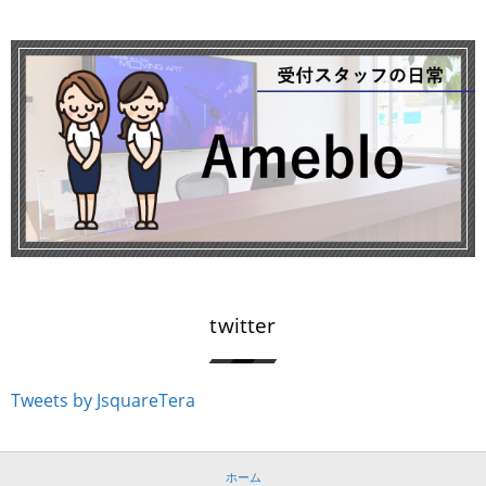
twitter
Tweets by JsquareTera
ホーム