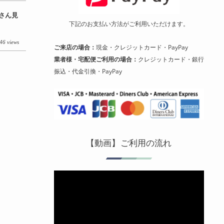
ーさん見
下記のお支払い方法がご利用いただけます。
46 views
ご来店の場合：
現金・クレジットカード・PayPay
業者様・宅配便ご利用の場合：
クレジットカード・銀行
振込・代金引換・PayPay
【動画】ご利用の流れ
動
画
プ
レ
ー