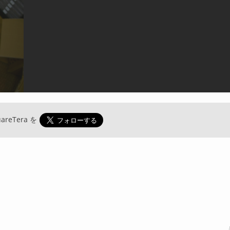
areTera
を