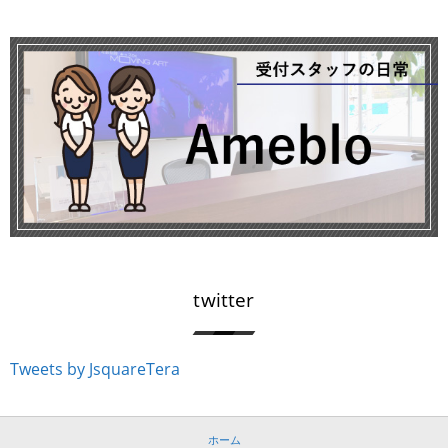
twitter
Tweets by JsquareTera
ホーム