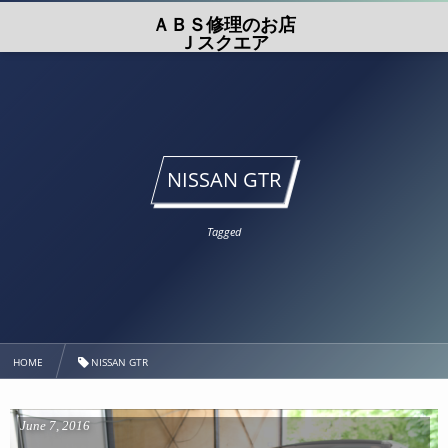
ＡＢＳ修理のお店
Ｊスクエア
NISSAN GTR
Tagged
HOME
NISSAN GTR
June
7
,
2016