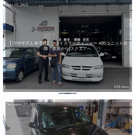
July
15
,
2025
【1998年式も修理可】クライスラーボイジャー ABSユニット故
障｜奈良からJスクエアへ
1116 views
December
27
,
2017