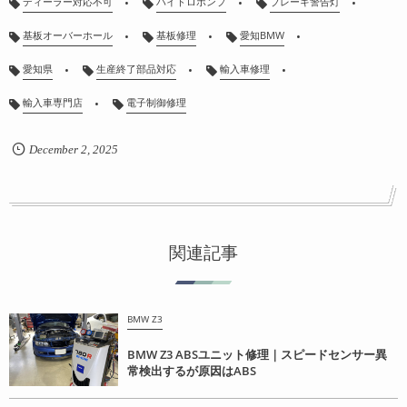
ディーラー対応不可
ハイドロポンプ
ブレーキ警告灯
基板オーバーホール
基板修理
愛知BMW
愛知県
生産終了部品対応
輸入車修理
輸入車専門店
電子制御修理
December
2
,
2025
関連記事
BMW Z3
BMW Z3 ABSユニット修理｜スピードセンサー異
常検出するが原因はABS