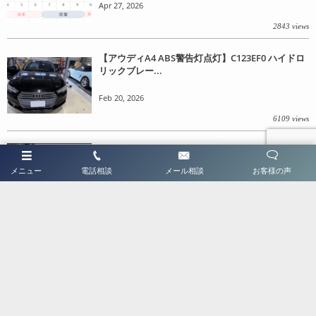
Apr 27, 2026
2843 views
【アウディA4 ABS警告灯点灯】C123EF0 ハイドロ
リックブレー...
Feb 20, 2026
6109 views
新年のご挨拶と営業日のご案内
メニュー
電話相談
メール相談
お客様の声
Jan 6, 2026
4845 views
アウディ A5 ブレーキ警告灯点灯・ディーラーさん
見積もり63万超｜故...
Dec 23, 2025
6046 views