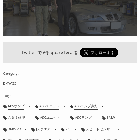
Twitter で
@JsquareTera
を
BMW Z3
ABSポンプ
ABSユニット
ABSランプ点灯
ＡＢＳ修理
ASCユニット
ASCランプ
BMW
BMW Z3
Jスクエア
Z３
スピードセンサー