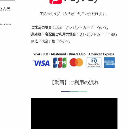
ーさん見
下記のお支払い方法がご利用いただけます。
46 views
ご来店の場合：
現金・クレジットカード・PayPay
業者様・宅配便ご利用の場合：
クレジットカード・銀行
振込・代金引換・PayPay
【動画】ご利用の流れ
動
画
プ
レ
ー