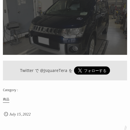
Twitter で
@JsquareTera
を
商品
July
15
,
2022