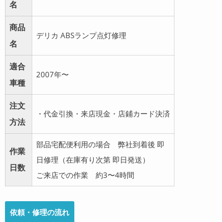
名
商品
デリカ ABSランプ点灯修理
名
適合
2007年〜
車種
注文
・代金引換・来店現金・店鋪カード決済
方法
部品宅配便利用の場合 弊社到着後 即
作業
日修理（在庫有り次第 即日発送）
日数
ご来店での作業 約3〜4時間
依頼・修理の流れ