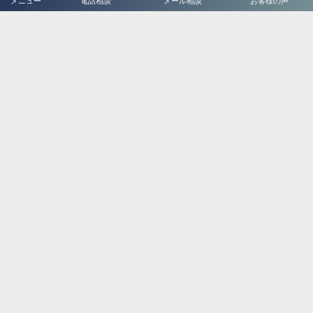
メニュー
電話相談
メール相談
お客様の声
twitter
Tweets by JsquareTera
ホーム
はじめてご利用の方へ
Jスクエアについて
ABSについて
BMW車検センター