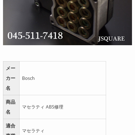
メー
カー
Bosch
名
商品
マセラティ ABS修理
名
適合
マセラティ