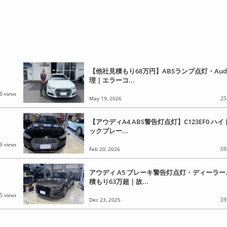
【他社見積もり68万円】ABSランプ点灯・Audi
理｜エラーコ...
6 views
May 19, 2026
25
【アウディA4 ABS警告灯点灯】C123EF0 ハ
ックブレー...
6 views
Feb 20, 2026
59
アウディ A5 ブレーキ警告灯点灯・ディーラ
積もり63万超｜故...
5 views
Dec 23, 2025
59