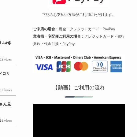
下記のお支払い方法がご利用いただけます。
ご来店の場合：
現金・クレジットカード・PayPay
業者様・宅配便ご利用の場合：
クレジットカード・銀行
 A4修
振込・代金引換・PayPay
59 views
イドロリ
【動画】ご利用の流れ
57 views
ーさん見
動
画
プ
14 views
レ
ー