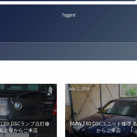
Tagged
July
2
,
2016
7 130i DSCランプ点灯修
BMW E80 DSCユニット修理 
名古屋からご来店
からご来店