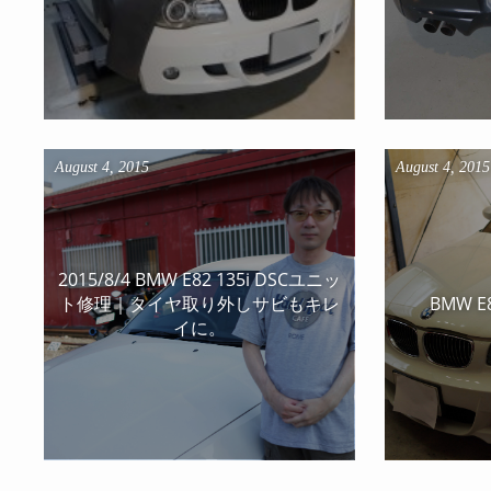
August
4
,
2015
August
4
,
2015
2015/8/4 BMW E82 135i DSCユニッ
ト修理｜タイヤ取り外しサビもキレ
BMW 
イに。