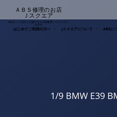
ＡＢＳ修理のお店
Ｊスクエア
ABSランプ点灯でお困りならABS修理Ｊスクエアに
お任せ
はじめてご利用の方へ
Jスクエアについて
ABSに
1/9 BMW E