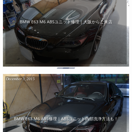
BMW E63 M6 ABSユニット修理｜大阪からご来店
December
3
,
2015
BMW E63 M6 ABS修理｜ABSユニット内部洗浄方法も！