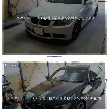
BMW E92 E93 ABS修理｜福島県＆茨城県からご来店
December
8
,
2015
BMW E93 335i ABS修理｜他業者修理 数ヶ月で再発の可能性