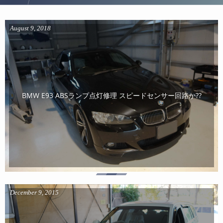
August
9
,
2018
BMW E93 ABSランプ点灯修理 スピードセンサー回路か??
December
9
,
2015