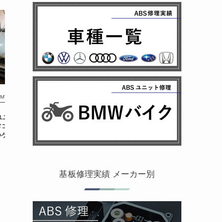
MW E39
BSユニット修理 千葉県か
常コードが残っていな
いケース
基板修理実績 メーカー別