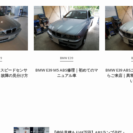
39
BMW E39
B
理｜スピードセンサ
BMW E39 M5 ABS修理｜初めてのマ
BMW E39 A
ト故障の見分け方
ニュアル車
らご来店｜異
【他社見積もり68万円】ABSランプ点灯・