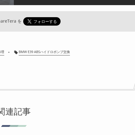
areTera
を
修理
BMW E39 ABSハイドロポンプ交換
関連記事