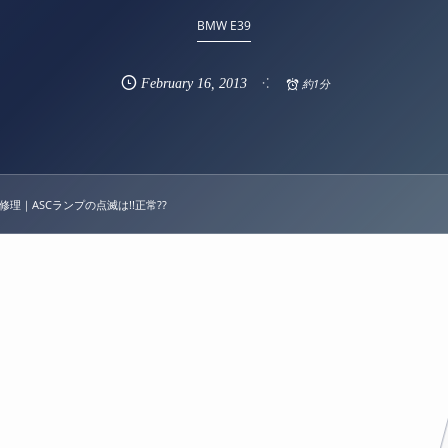
BMW E39
February
16
,
2013
約1分
SC修理｜ASCランプの点滅は!!正常??