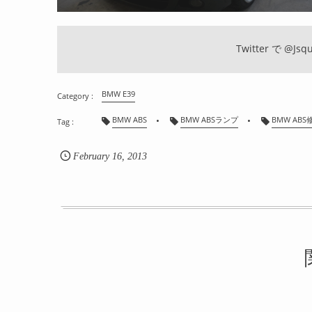
Twitter で
@Jsqu
BMW E39
BMW ABS
BMW ABSランプ
BMW ABS
February
16
,
2013