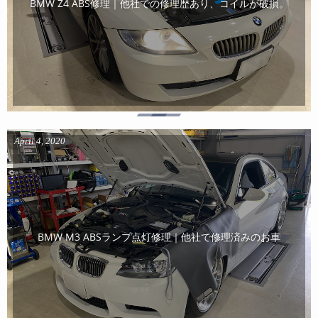
BMW Z4 ABS修理｜他社での修理歴あり、コイルが破損。
April
4
,
2020
BMW M3 ABSランプ点灯修理｜他社で修理済みのお車