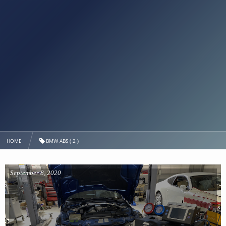
HOME
BMW ABS ( 2 )
September
8
,
2020