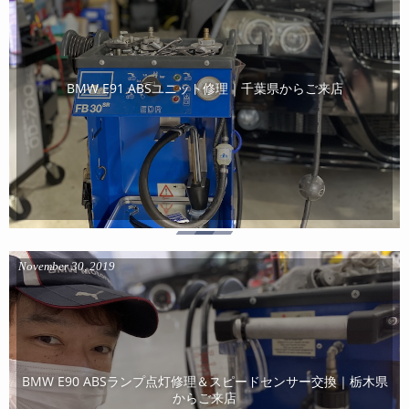
BMW E91 ABSユニット修理｜千葉県からご来店
November
30
,
2019
BMW E90 ABSランプ点灯修理＆スピードセンサー交換｜栃木県
からご来店