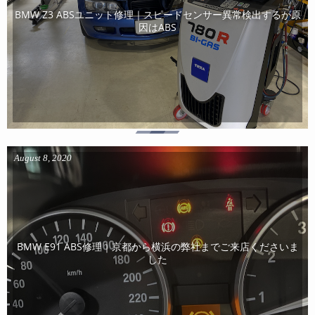
BMW Z3 ABSユニット修理｜スピードセンサー異常検出するが原
因はABS
August
8
,
2020
BMW E91 ABS修理｜京都から横浜の弊社までご来店くださいま
した