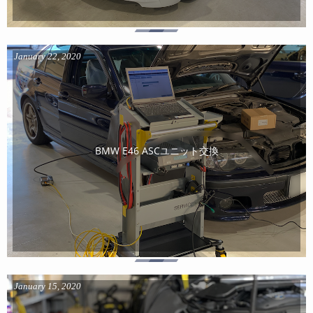
January
22
,
2020
BMW E46 ASCユニット交換
January
15
,
2020