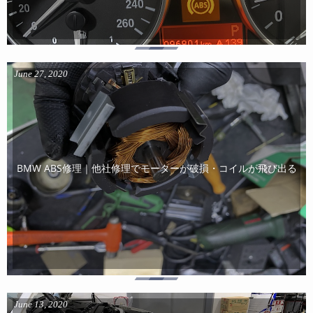
June
27
,
2020
BMW ABS修理｜他社修理でモーターが破損・コイルが飛び出る
June
13
,
2020