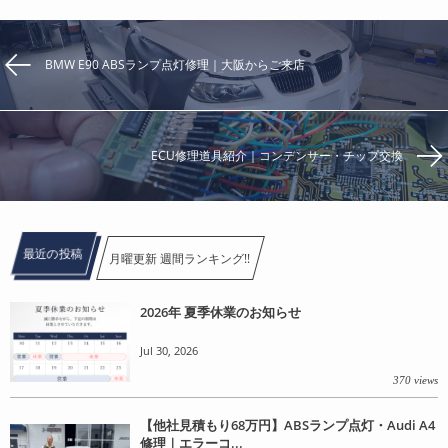
BMW E90 ABSランプ点灯修理｜大阪からご来店
ECU修理道具紹介｜コンデンサー・チップ交換
最近の投稿
月曜更新 週間ランキング!!
2026年 夏季休業のお知らせ
Jul 30, 2026
370 views
【他社見積もり68万円】ABSランプ点灯・Audi A4
修理｜エラーコ...