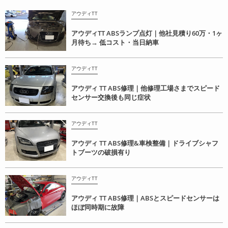
アウディTT
アウディTT ABSランプ点灯｜他社見積り60万・1ヶ
月待ち→ 低コスト・当日納車
アウディTT
アウディ TT ABS修理｜他修理工場さまでスピード
センサー交換後も同じ症状
アウディTT
アウディ TT ABS修理&車検整備｜ドライブシャフ
トブーツの破損有り
アウディTT
アウディ TT ABS修理｜ABSとスピードセンサーは
ほぼ同時期に故障