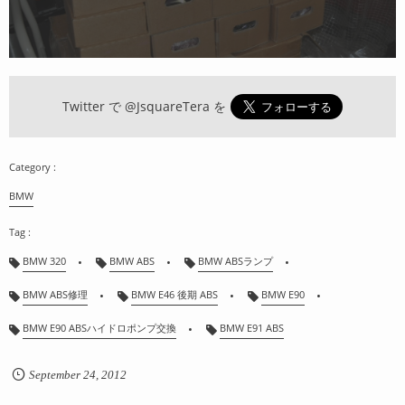
Twitter で
@JsquareTera
を
BMW
BMW 320
BMW ABS
BMW ABSランプ
BMW ABS修理
BMW E46 後期 ABS
BMW E90
BMW E90 ABSハイドロポンプ交換
BMW E91 ABS
September
24
,
2012