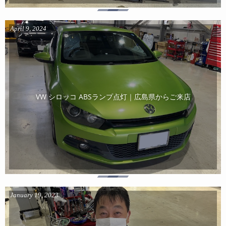
April
9
,
2024
VW シロッコ ABSランプ点灯｜広島県からご来店
January
19
,
2023