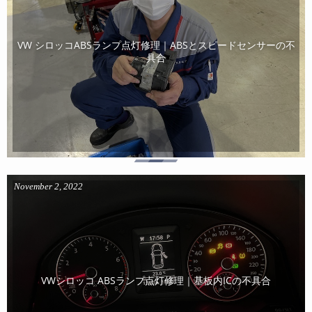
VW シロッコABSランプ点灯修理｜ABSとスピードセンサーの不
具合
November
2
,
2022
VWシロッコ ABSランプ点灯修理｜基板内ICの不具合