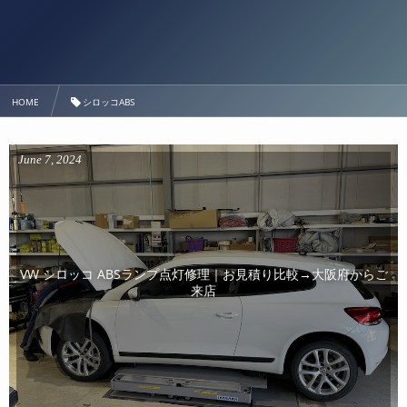
HOME
シロッコABS
June
7
,
2024
VW シロッコ ABSランプ点灯修理｜お見積り比較→大阪府からご
来店