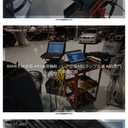
September
30
,
2017
BMW E46後期 ABS修理箇所｜レア症状ABSランプ点滅 ABS専門
として最後の砦
July
27
,
2017