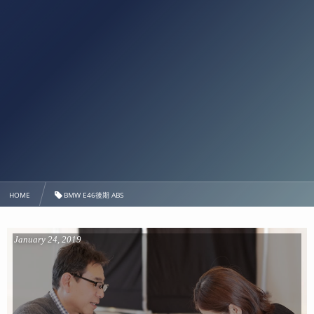
HOME
BMW E46後期 ABS
January
24
,
2019