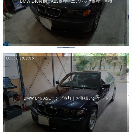
BMW E46後期｜ABS修理・エアバック修理・車検
October
18
,
2016
BMW E46 ASCランプ点灯｜お客様アンケート