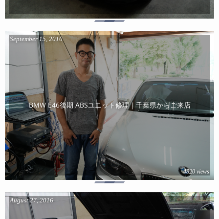
September
15
,
2016
BMW E46後期 ABSユニット修理｜千葉県からご来店
4820 views
August
27
,
2016