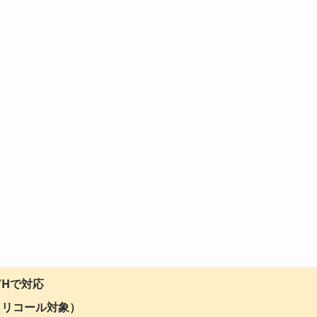
/Hで対応
換（リコール対象）