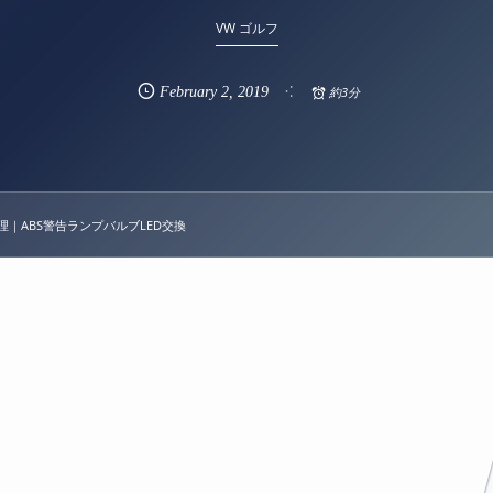
VW ゴルフ
February
2
,
2019
約3分
修理｜ABS警告ランプバルブLED交換