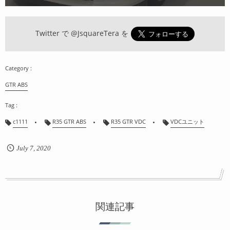
Twitter で
@JsquareTera
を
GTR ABS
c1111
R35 GTR ABS
R35 GTR VDC
VDCユニット
July
7
,
2020
関連記事